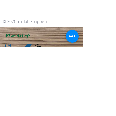
© 2026 Yndal Gruppen
Vi er del af:
Du er altid velkommen til at sende os
en forespørgsel igennem formularen
her: