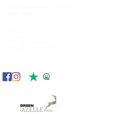
Har du spørgsmål eller vil du gerne
have et tilbud?
Baldersvej 14,
4600 Køge
Telefon:
+45 51 89 04 30
E-mail:
peter@yndalgruppen.dk
CVR: 39630524
Se mere til vores daglige arbejde og få flere refrencer på: