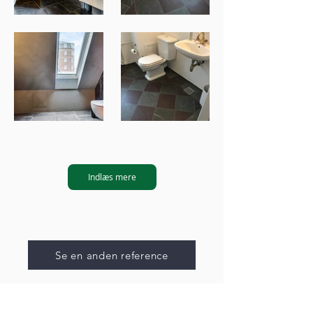
Indlæs mere
Se en anden reference