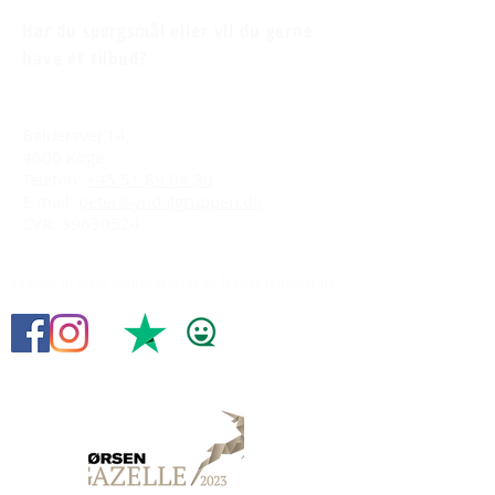
Har du spørgsmål eller vil du gerne
have et tilbud?
Baldersvej 14,
4600 Køge
Telefon:
+45 51 89 04 30
E-mail:
peter@yndalgruppen.dk
CVR: 39630524
Se mere til vores daglige arbejde og få flere refrencer på: