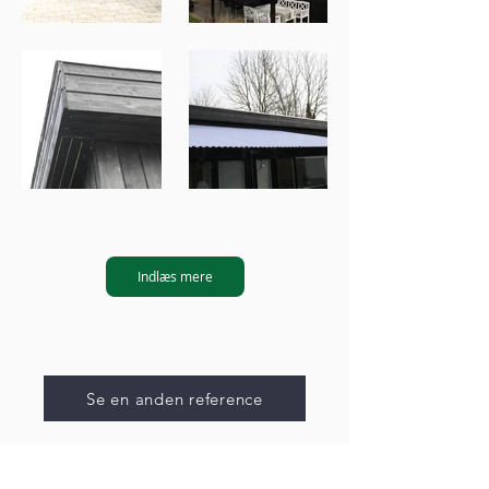
Indlæs mere
Se en anden reference