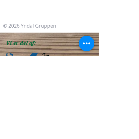
© 2026 Yndal Gruppen
Vi er del af:
Du er altid velkommen til at sende os
en forespørgsel igennem formularen
her: